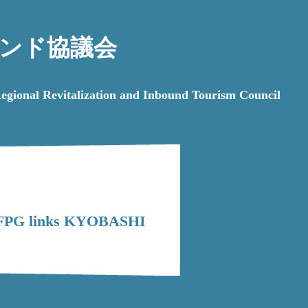
ンド協議会
italization and Inbound Tourism Council
G links KYOBASHI