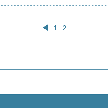
投稿の
◀︎
1
2