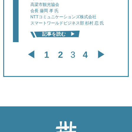
高梁市観光協会
会長 藤岡 孝 氏
NTTコミュニケーションズ株式会社
スマートワールドビジネス部 杉村 忍 氏
記事を読む ▶︎
投稿のページ送り
◀︎
1
2
3
4
▶︎