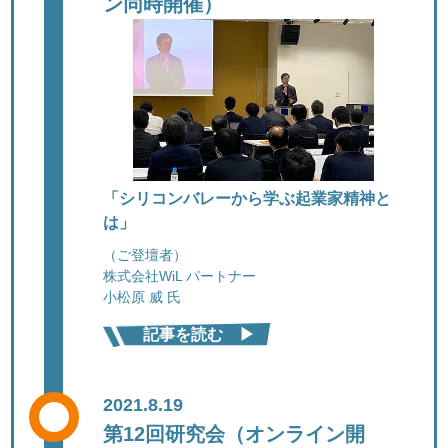
ン同時開催）
「シリコンバレーから学ぶ起業家精神と
は」
（ご登壇者）
株式会社WiL パートナー
小松原 威 氏
記事を読む ▶︎
2021.8.19
第12回研究会（オンライン開