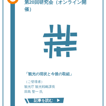
第20回研究会（オンライン開
催）
「観光の現状と今後の取組」
（ご登壇者）
観光庁 観光戦略課長
田島 聖一 氏
記事を読む ▶︎