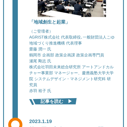
「地域創生と起業」
（ご登壇者）
AGRIST株式会社 代表取締役､一般財団法人こゆ
地域づくり推進機構 代表理事
齋藤 潤一 氏
鶴岡市 企画部 政策企画課 政策企画専門員
瀬尾 剛志 氏
株式会社羽田未来総合研究所 アートアンドカル
チャー事業部 マネージャー、慶應義塾大学大学
院 システムデザイン・マネジメント研究科 研
究員
赤羽 裕子 氏
記事を読む ▶︎
2023.1.19