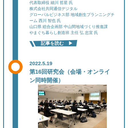
代表取締役 細川 哲星 氏
株式会社共同通信デジタル
グローバルビジネス部 地域創生プランニングチ
ーム 西川 智也 氏
山口県 総合企画部 中山間地域づくり推進課
やまぐち暮らし創造班 主任 弘 忠宜 氏
記事を読む ▶︎
2022.5.19
第16回研究会（会場・オンライ
ン同時開催）