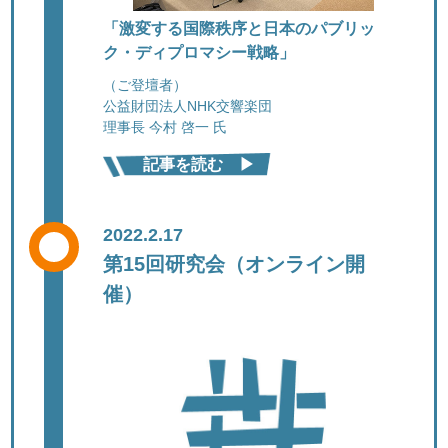
「激変する国際秩序と日本のパブリッ
ク・ディプロマシー戦略」
（ご登壇者）
公益財団法人NHK交響楽団
理事長 今村 啓一 氏
記事を読む ▶︎
2022.2.17
第15回研究会（オンライン開
催）